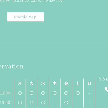
岡天神、阪急西山天王山駅から徒歩12分
Google Map
ervation
午前診
月
火
水
木
金
土
日
-13:00
〇
〇
〇
〇
〇
〇
-
-19:00
〇
〇
〇
-
〇
-
-