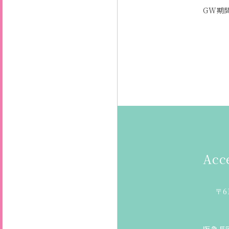
GW期
Acc
〒6