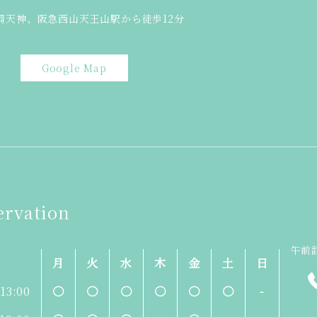
岡天神、阪急西山天王山駅から徒歩12分
Google Map
ervation
午前診
月
火
水
木
金
土
日
-13:00
〇
〇
〇
〇
〇
〇
-