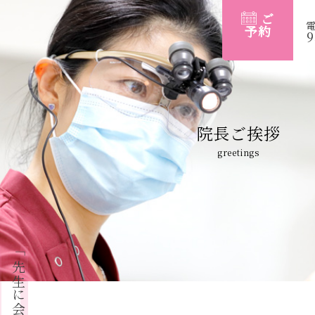
ご
予約
9
院長ご挨拶
greetings
「先生に会うて