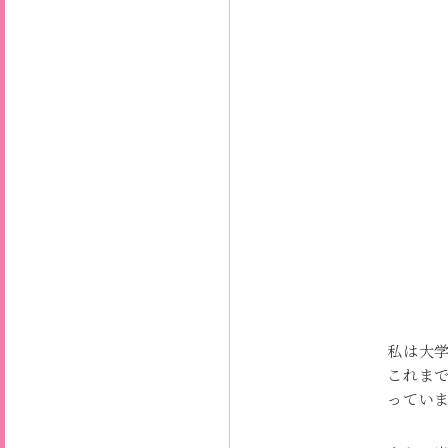
私は大
これま
ってい