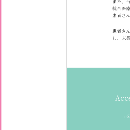
また、
統合医
患者さ
患者さ
し、末
Acc
〒6