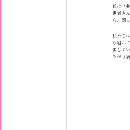
私は「
患者さ
ら、困
私たち
り組ん
張して
あがり