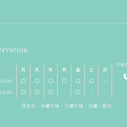
ervation
午前診
月
火
水
木
金
土
日
-13:00
〇
〇
〇
〇
〇
〇
-
-19:00
〇
〇
〇
-
〇
-
-
休診日：木曜午後・土曜午後・日曜・祝日