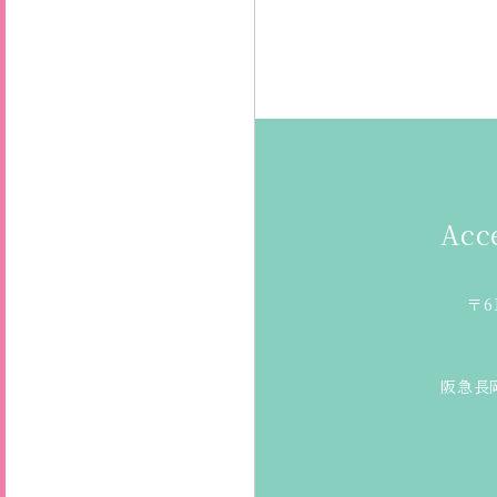
Acc
〒6
阪急長