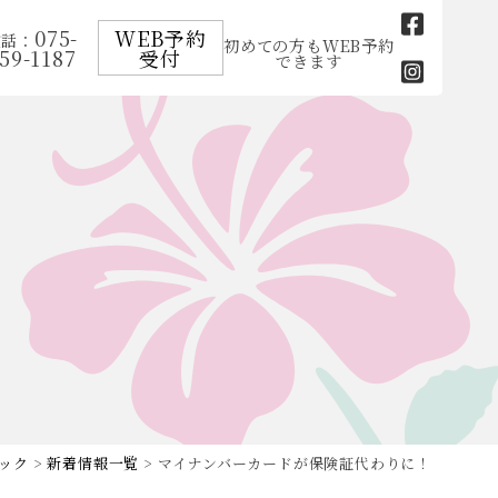
075-
WEB予約
電話：
初めての方もWEB予約
59-1187
受付
できます
ック
>
新着情報一覧
> マイナンバーカードが保険証代わりに！