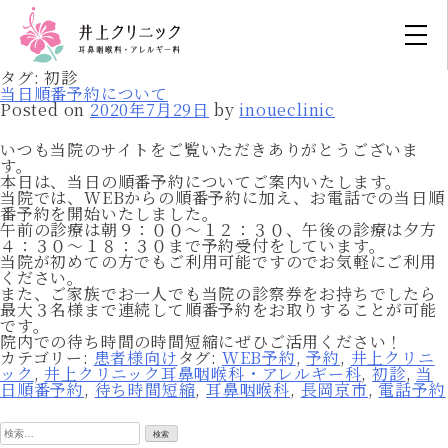
タグ:
初診
当日順番予約について
Posted on
2020年7月29日
by
inoueclinic
いつも当院のサイトをご覧いただきありがとうございま
す。
本日は、当日の順番予約についてご案内いたします。
当院では、WEBからの順番予約に加え、お電話での当日順
番予約を開始いたしました。
午前の診療は朝９：００～１２：３０、午後の診療は夕方
４：３０～１８：３０まで予約受付をしています。
当院が初めての方でもご利用可能ですのでお気軽にご利用
ください。
また、ご家族でお一人でも当院の診察券をお持ちでしたら
最大３名様まで連続して順番予約をお取りすることが可能
です。
院内での待ち時間の時間短縮にぜひご活用ください！
カテゴリー:
患者様向け
タグ:
WEB予約
,
予約
,
井上クリニ
ック
,
井上クリニック耳鼻咽喉科・アレルギー科
,
初診
,
当
日順番予約
,
待ち時間短縮
,
耳鼻咽喉科
,
長岡京市
,
電話予約
検
索: