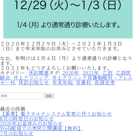
２０２０年１２月２９日（火）〜２０２１年１月３日
（日）まで年末年始のお休みとさせていただきます。
なお、年明けは１月４日（月）より通常通りの診療となり
ます。
２０２１年もどうぞよろしくお願いいたします。
カテゴリー:
休診関連
タグ:
2020年
,
2021年
,
乙訓
,
乙訓医
師会
,
井上クリニック
,
井上クリニック耳鼻咽喉科・アレル
ギー科
,
休診お知らせ
,
年末年始
,
耳鼻科
,
長岡京市
検
索:
最近の投稿
【重要】電子カルテシステム変更に伴うお知らせ
8月の時短日のお知らせ
2026年お盆休みのお知らせ
Web配信での市民公開講座【無料】
7月のお知らせ