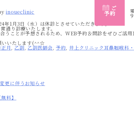
ご
by
inoueclinic
予約
9
2024年1月3日（水）は休診とさせていただきます。
平常通り診療いたします。
合うことが予想されるため、WEB予約＆問診をぜひご活用
願いいたします(^^☆
お正月
,
乙訓
,
乙訓医師会
,
予約
,
井上クリニック耳鼻咽喉科
変更に伴うお知らせ
【無料】