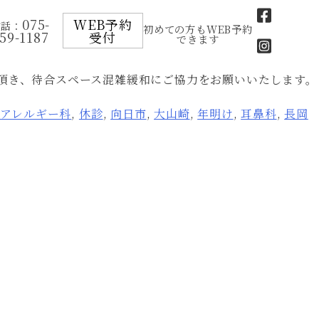
075-
WEB予約
電話：
初めての方もWEB予約
59-1187
受付
できます
頂き、待合スペース混雑緩和にご協力をお願いいたします。
・アレルギー科
,
休診
,
向日市
,
大山崎
,
年明け
,
耳鼻科
,
長岡