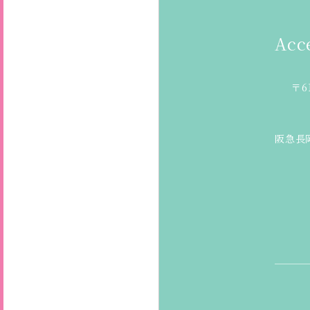
Acc
〒6
阪急長