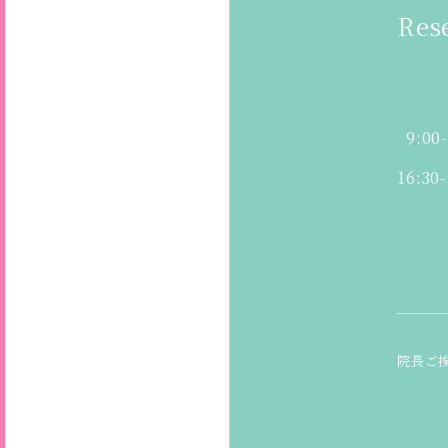
Res
9:00
16:30
院長ご