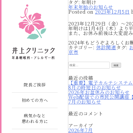
タグ:
年明け
年末年始のお知らせ
Posted on
2023年12月5日
2023年12月29日（金）～
年明けは1月4日（木）より
また、お休み前後は大変混み
2024年もどうぞよろしくお
カテゴリー:
休診関連
タグ:
京市
検
索:
最近の投稿
【重要】電子カルテシステム
院長ご挨拶
8月の時短日のお知らせ
2026年お盆休みのお知らせ
Web配信での市民公開講座
初めての方へ
7月のお知らせ
最近のコメント
病気かなと
思われる方に
アーカイブ
2026年7月