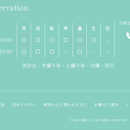
ervation
午前診
月
火
水
木
金
土
日
-13:00
〇
〇
〇
〇
〇
〇
-
-19:00
〇
〇
〇
-
〇
-
-
休診日：木曜午後・土曜午後・日曜・祝日
挨拶
初めての方へ
病気かなと思われる方に
診療のご案内
ク
Copyright (c) All rights reserved