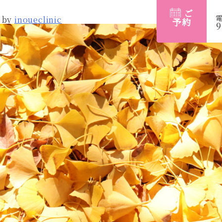
ご
by
inoueclinic
予約
9