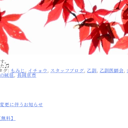
す。
した♫
タグ:
もみじ
,
イチョウ
,
スタッフブログ
,
乙訓
,
乙訓医師会
,
の絨毯
,
長岡京市
変更に伴うお知らせ
【無料】