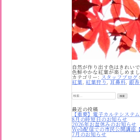
自然が作り出す色はきれいで
色鮮やかな紅葉が楽しめま
カテゴリー:
スタッフブログ
紅葉
,
紅葉狩り
,
耳鼻科
,
銀杏
検
索:
最近の投稿
【重要】電子カルテシステム
8月の時短日のお知らせ
2026年お盆休みのお知らせ
Web配信での市民公開講座
7月のお知らせ