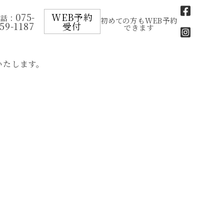
075-
WEB予約
電話：
初めての方もWEB予約
59-1187
受付
できます
。
いたします。