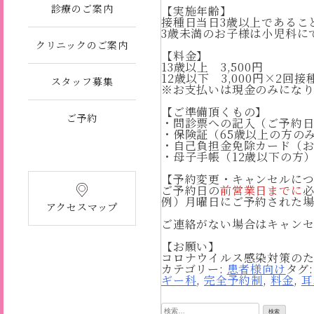
診療のご案内
【実施年齢】
接種日当日3歳以上であるこ
3歳未満のお子様は小児科に
クリニックのご案内
【料金】
13歳以上 3,500円
12歳以下 3,000円×2回接
スタッフ募集
※お支払いは現金のみになり
【ご準備頂くもの】
ご予約
・問診票への記入（ご予約
・保険証（65歳以上の方の
・自己負担金免除カード（
・母子手帳（12歳以下の方
【予約変更・キャンセルに
ご予約日の
前営業日までに
例）月曜日にご予約された
アクセスマップ
ご連絡がない場合はキャンセ
【お願い】
コロナウイルス感染対策のた
カテゴリー:
患者様向け
タグ
ギー科
,
完全予約制
,
料金
,
耳
検