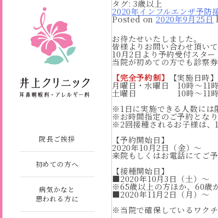
タグ:
3歳以上
2020年インフルエンザ予防
Posted on
2020年9月25日
お待たせいたしました。
皆様よりお問い合わせ頂い
10月2日より予約受付スタ
当院が初めての方でも診察
【完全予約制】
【実施日時
月曜日・水曜日 10時〜11時
土曜日 10時〜11時3
※1日に実施できる人数には
※お時間指定のご予約となり
※2回接種されるお子様は、
院長ご挨拶
【予約開始日】
2020年10月2日（金）〜
来院もしくはお電話にてご予約く
初めての方へ
【接種開始日】
■2020年10月3日（土）
※65歳以上の方ほか、60
病気かなと
■2020年11月2日（月）
思われる方に
※当院で確保しているワクチ