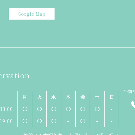
Google Map
ervation
午前診
月
火
水
木
金
土
日
-13:00
〇
〇
〇
〇
〇
〇
-
-19:00
〇
〇
〇
-
〇
-
-