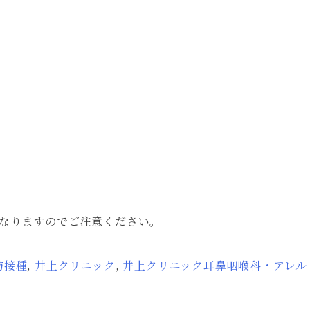
となりますのでご注意ください。
防接種
,
井上クリニック
,
井上クリニック耳鼻咽喉科・アレル