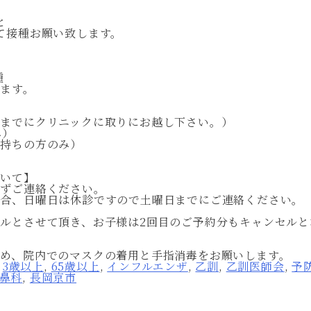
と
て接種お願い致します。
種
ます。
日までにクリニックに取りにお越し下さい。）
み）
お持ちの方のみ）
）
ついて】
必ずご連絡ください。
場合、日曜日は休診ですので土曜日までにご連絡ください。
ルとさせて頂き、お子様は2回目のご予約分もキャンセル
め、院内でのマスクの着用と手指消毒をお願いします。
:
3歳以上
,
65歳以上
,
インフルエンザ
,
乙訓
,
乙訓医師会
,
予
鼻科
,
長岡京市