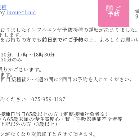
接種
ご
by
inoueclinic
予約
9
ておりましたインフルエンザ予防接種の詳細が決まりました
ートします。
券をお持ちの方でも
前日までにご予約
の上、よろしくお願い
】
30分、17時〜18時30分
0分のみ
限りがございます。
ます。
1回目接種後2〜4週の間に2回目の予約を入れてください。
ださい 075-959-1187
〜 接種日当日65歳以上の方（定期接種対象者※）
歳から65歳未満の慢性高度心・腎・呼吸器機能不全者等
〜 上記以外の方（3歳以上）
ンがなくなり次第終了とさせて頂きます。