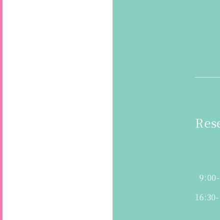
Res
9:00
16:30