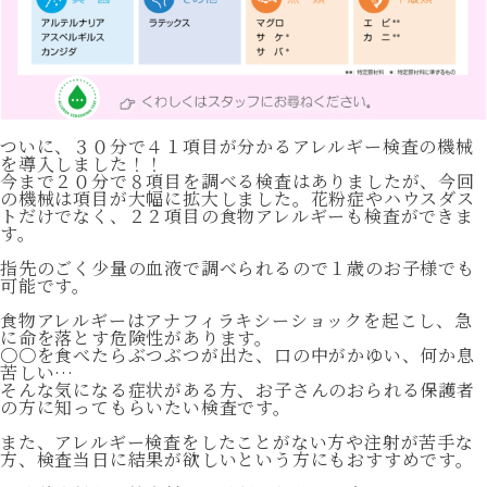
ついに、３０分で４１項目が分かるアレルギー検査の機械
を導入しました！！
今まで２０分で８項目を調べる検査はありましたが、今回
の機械は項目が大幅に拡大しました。花粉症やハウスダス
トだけでなく、２２項目の食物アレルギーも検査ができま
す。
指先のごく少量の血液で調べられるので１歳のお子様でも
可能です。
食物アレルギーはアナフィラキシーショックを起こし、急
に命を落とす危険性があります。
〇〇を食べたらぶつぶつが出た、口の中がかゆい、何か息
苦しい…
そんな気になる症状がある方、お子さんのおられる保護者
の方に知ってもらいたい検査です。
また、アレルギー検査をしたことがない方や注射が苦手な
方、検査当日に結果が欲しいという方にもおすすめです。