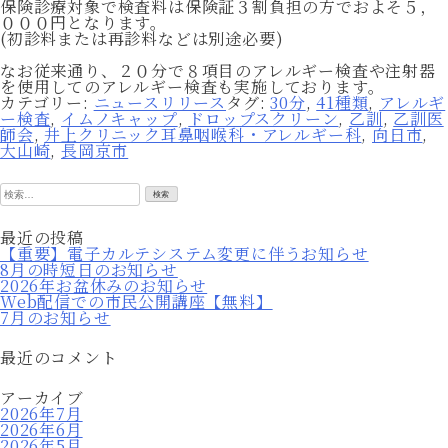
保険診療対象で検査料は保険証３割負担の方でおよそ５，
０００円となります。
(初診料または再診料などは別途必要)
なお従来通り、２０分で８項目のアレルギー検査や注射器
を使用してのアレルギー検査も実施しております。
カテゴリー:
ニュースリリース
タグ:
30分
,
41種類
,
アレルギ
ー検査
,
イムノキャップ
,
ドロップスクリーン
,
乙訓
,
乙訓医
師会
,
井上クリニック耳鼻咽喉科・アレルギー科
,
向日市
,
大山崎
,
長岡京市
検
索:
最近の投稿
【重要】電子カルテシステム変更に伴うお知らせ
8月の時短日のお知らせ
2026年お盆休みのお知らせ
Web配信での市民公開講座【無料】
7月のお知らせ
最近のコメント
アーカイブ
2026年7月
2026年6月
2026年5月