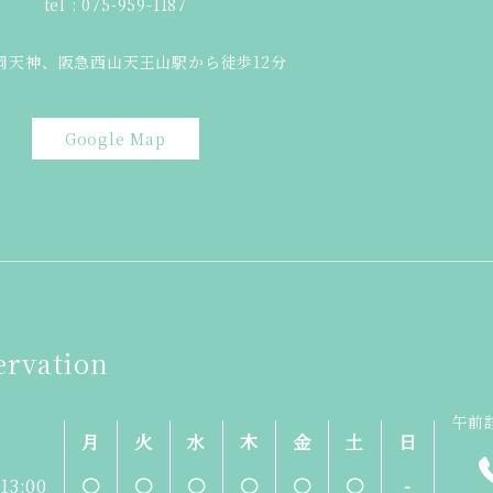
tel : 075-959-1187
岡天神、阪急西山天王山駅から徒歩12分
Google Map
ervation
午前診
月
火
水
木
金
土
日
-13:00
〇
〇
〇
〇
〇
〇
-