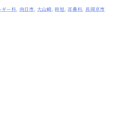
ルギー科
,
向日市
,
大山崎
,
時短
,
耳鼻科
,
長岡京市