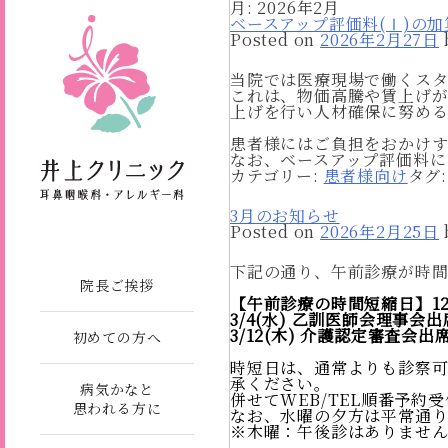
月:
2026年2月
ベースアップ評価料(Ⅰ)の
Posted on
2026年2月27日
当院では医療現場で働くスタ
これは、物価高騰や賃上げ
上げを行い人材確保に努め
患者様にはご負担をおかけ
なお、ベースアップ評価料に
カテゴリー:
患者様向け
タグ
3月のお知らせ
Posted on
2026年2月25日
下記の通り、午前診療が時間
院長ご挨拶
【午前診療の時間短縮日】1
3/4(水) 乙訓医師会理事会
3/12(木) 介護認定審査会
初めての方へ
時短日は、通常よりも診察
承ください。
病気かなと
併せてWEB/TEL順番予約
思われる方に
なお、水曜の夕方は平常通り
※木曜：午後診はありませ