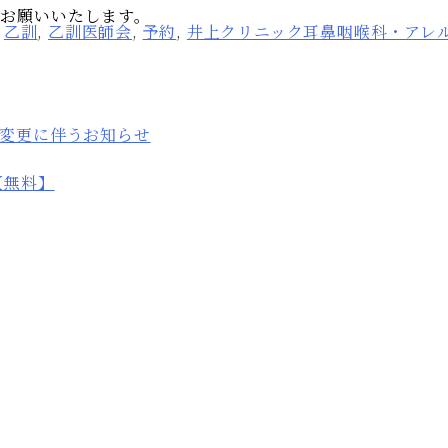
お願いいたします。
:
乙訓
,
乙訓医師会
,
予約
,
井上クリニック耳鼻咽喉科・アレ
変更に伴うお知らせ
【無料】