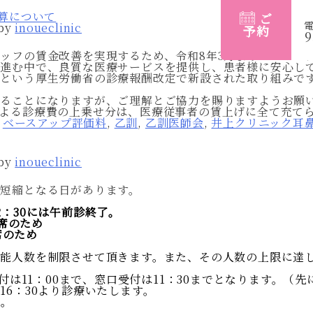
加算について
ご
by
inoueclinic
予約
9
ッフの賃金改善を実現するため、令和8年3月より「ベース
が進む中で、良質な医療サービスを提供し、患者様に安心し
るという厚生労働省の診療報酬改定で新設された取り組みで
することになりますが、ご理解とご協力を賜りますようお願
よる診療費の上乗せ分は、医療従事者の賃上げに全て充て
:
ベースアップ評価料
,
乙訓
,
乙訓医師会
,
井上クリニック耳
by
inoueclinic
短縮となる日があります。
2：30には午前診終了。
出席のため
出席のため
可能人数を制限させて頂きます。また、その人数の上限に達
受付は11：00まで、窓口受付は11：30までとなります。（
16：30より診療いたします。
ん。