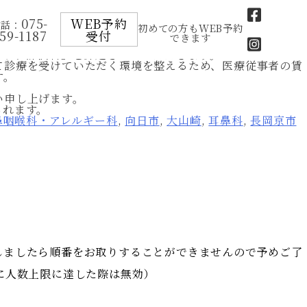
075-
WEB予約
電話：
初めての方もWEB予約
59-1187
受付
できます
アップ評価料」を算定させていただきます。
て診療を受けていただく環境を整えるため、医療従事者の賃
す。
い申し上げます。
られます。
鼻咽喉科・アレルギー科
,
向日市
,
大山崎
,
耳鼻科
,
長岡京市
しましたら順番をお取りすることができませんので予めご了
先に人数上限に達した際は無効）