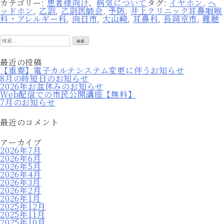
カテゴリー:
患者様向け
、
病気について
タグ:
イヤホン
,
ヘ
ッドホン
,
乙訓
,
乙訓医師会
,
予防
,
井上クリニック耳鼻咽喉
科・アレルギー科
,
向日市
,
大山崎
,
耳鼻科
,
長岡京市
,
難聴
検
索:
最近の投稿
【重要】電子カルテシステム変更に伴うお知らせ
8月の時短日のお知らせ
2026年お盆休みのお知らせ
Web配信での市民公開講座【無料】
7月のお知らせ
最近のコメント
アーカイブ
2026年7月
2026年6月
2026年5月
2026年4月
2026年3月
2026年2月
2026年1月
2025年12月
2025年11月
2025年10月