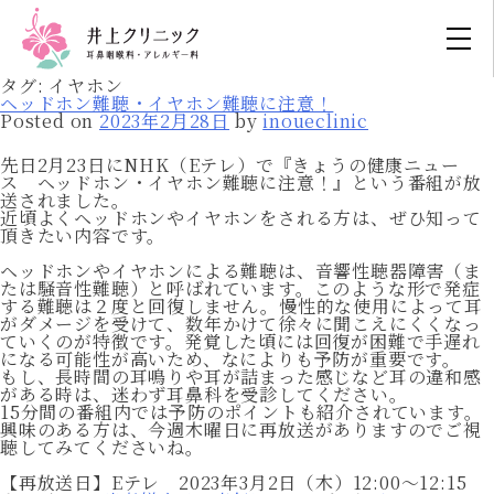
タグ:
イヤホン
ヘッドホン難聴・イヤホン難聴に注意！
Posted on
2023年2月28日
by
inoueclinic
先日2月23日にNHK（Eテレ）で『きょうの健康ニュー
ス ヘッドホン・イヤホン難聴に注意！』という番組が放
送されました。
近頃よくヘッドホンやイヤホンをされる方は、ぜひ知って
頂きたい内容です。
ヘッドホンやイヤホンによる難聴は、音響性聴器障害（ま
たは騒音性難聴）と呼ばれています。このような形で発症
する難聴は２度と回復しません。慢性的な使用によって耳
がダメージを受けて、数年かけて徐々に聞こえにくくなっ
ていくのが特徴です。発覚した頃には回復が困難で手遅れ
になる可能性が高いため、なによりも予防が重要です。
もし、長時間の耳鳴りや耳が詰まった感じなど耳の違和感
がある時は、迷わず耳鼻科を受診してください。
15分間の番組内では予防のポイントも紹介されています。
興味のある方は、今週木曜日に再放送がありますのでご視
聴してみてくださいね。
【再放送日】Eテレ 2023年3月2日（木）12:00〜12:15