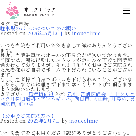
タグ:
駐車場
駐車場のポールについてのお願い
Posted on
2026年5月13日
by
inoueclinic
いつも当院をご利用いただきまして誠にありがとうござい
ます。
最近、当院駐車場のポールの不具合が相次いでおります。
当院では、朝に出勤したスタッフがポールを下げて開院準
備を行っておりますが、それよりも早くお車でご来院され
た患者様がご自身でポールを下げられていることがござい
ます。
もし、患者様ご自身でポールを下げられることがございま
したら、すぐには離さず下までゆっくりと下げて頂きます
ようお願いいたします。
カテゴリー:
患者様向け
タグ:
乙訓
,
乙訓医師会
,
井上クリニ
ック耳鼻咽喉科・アレルギー科
,
向日市
,
大山崎
,
耳鼻科
,
長
岡京市
,
駐車場
【お車でご来院の方へ】
Posted on
2023年2月7日
by
inoueclinic
いつも当院をご利用くださり誠にありがとうございます。