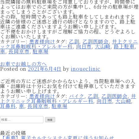
当院隣接の無料駐車場をご用意しておりますが、時間帯に
よってはお車でのご来院の方が集中し、6台分の駐車場が埋
まってしまうことがございます。
その際、短時間であっても路上駐車をしてしまわれますと
近隣の皆様のご迷惑と通行の妨げとなりますので、路上駐
車はご遠慮くださいますようお願い申し上げます。
ご不便をおかけしますがご理解ご協力の程、どうぞよろし
くお願いいたします。
カテゴリー:
患者様向け
タグ:
乙訓
,
乙訓医師会
,
井上クリニ
ック耳鼻咽喉科・アレルギー科
,
向日市
,
大山崎
,
路上駐車
,
車
,
長岡京市
,
駐車場
お車でお越しの方へ
Posted on
2021年6月4日
by
inoueclinic
ご近所の方にご迷惑がかからないよう、当院駐車場への入
庫・出庫時は十分にお気を付けて駐停車していただきます
ようお願い申し上げます。
カテゴリー:
患者様向け
タグ:
バイク
,
乙訓
,
乙訓医師会
,
井
上クリニック耳鼻咽喉科・アレルギー科
,
向日市
,
大山崎
,
耳鼻科
,
車
,
長岡京市
,
駐車場
検
索:
最近の投稿
【重要】電子カルテシステム変更に伴うお知らせ