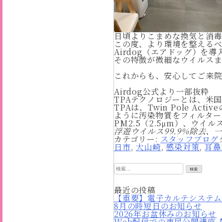
日頃よりこまめな換気と消
この度、より環境を整えるべ
Airdog（エアドッグ）を
その特徴が微細なウイルス
これからも、安心してご来
Airdog公式より一部抜粋
TPAテクノロジーとは、米
TPAは、Twin Pole
ように汚染物質をフィルターに
PM2.5（2.5μm）、ウイ
浮遊ウイルス99.9%除去、一般
カテゴリー:
スタッフブログ
日市
,
大山崎
,
感染対策
,
耳鼻
検
索:
最近の投稿
【重要】電子カルテシステム
8月の時短日のお知らせ
2026年お盆休みのお知らせ
Web配信での市民公開講座