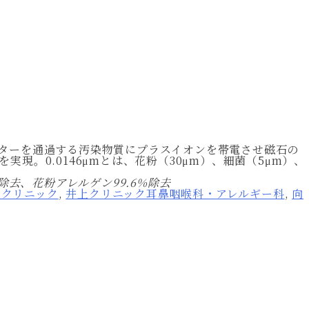
、フィルターを通過する汚染物質にプラスイオンを帯電させ磁石の
現。0.0146μmとは、花粉（30μm）、細菌（5μm）、
8%除去、花粉アレルゲン99.6%除去
上クリニック
,
井上クリニック耳鼻咽喉科・アレルギー科
,
向