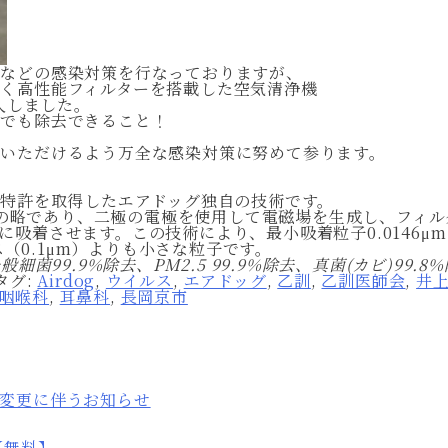
毒などの感染対策を行なっておりますが、
く高性能フィルターを搭載した空気清浄機
導入しました。
までも除去できること！
院いただけるよう万全な感染対策に努めて参ります。
国特許を取得したエアドッグ独自の技術です。
 Activeの略であり、二極の電極を使用して電磁場を生成し
吸着させます。この技術により、最小吸着粒子0.0146μmを実
ルス（0.1μm）よりも小さな粒子です。
細菌99.9%除去、PM2.5 99.9%除去、真菌(カビ)99.
タグ:
Airdog
,
ウイルス
,
エアドッグ
,
乙訓
,
乙訓医師会
,
井
咽喉科
,
耳鼻科
,
長岡京市
変更に伴うお知らせ
【無料】