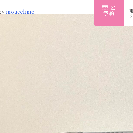
ご
by
inoueclinic
予約
9